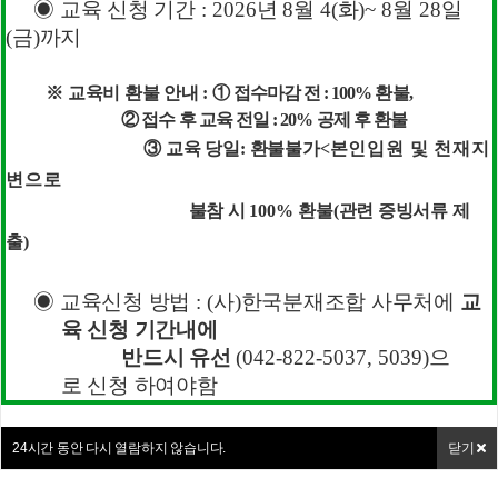
◉
교육 신청 기간
: 2026
년
8
월
4(
화
)~ 8
월
28
일
2025년 제35회 한국분재대전 …
2025-12-09
(
금
)
까지
2025년 한국분재대전 수상자 결…
2025-12-09
※
교육비 환불 안내
:
①
접수마감 전
: 100%
환불
,
제35회 한국분재대전에 초대합니다
2025-09-11
②
접수 후 교육 전일
: 20%
공제 후 환불
③
교육 당일
:
환불불가
<
본인입원 및 천재지
2024년 제34회 한국분재대전 …
2024-10-31
변
으로
제34회 한국분재대전 채점표 모두…
2024-10-30
불참 시
100%
환불
(
관련 증빙서류 제
출
)
◉
교육신청 방법
: (
사
)
한국분재조합 사무처에
교
육 신청 기간
내에
반드시 유선
(042-822-5037, 5039)
으
로
신청 하여야함
24
시간 동안 다시 열람하지 않습니다.
닫기