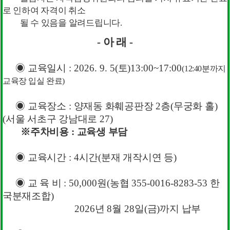
로 인하여 자격이 취소
각종서식
될 수 있음을 알려드립니다
.
- 아 래
-
조합원 명부
2026-03-11
◉
교육일시
: 2026. 9. 5(
토
)13:00~17:00
(12:40
분까지
분재 작목반 설치에 따른 재배자 …
2025-12-05
교육장 입실 완료
)
감사 입후보 등록신청서 양식
2025-11-12
◉
교육장소
:
양재동 화훼공판장
2
층
(
무궁화 홀
)
(
서울 서초구 강남대로
27)
제35회 한국분재대전 공문(각지부…
2025-08-19
※
주차비용
:
교육생 부담
2026년 산림소득사업(임산물생산…
2025-05-26
◉
교육시간
: 4
시간
(
분재 개작시연 등
)
◉
교 육 비
: 50,000
원
(
농협
355-0016-8283-53
한
국분재조합
)
한국분재대전
2026
년
8
월
28
일
(
금
)
까지 납부