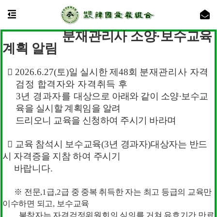
한국분재조합
Korea Bonsai Association
분재관리사 소양·
보수교육
한국분재조합은 분재의 질과
계획 알림
【
국가공인분재관리사 검정안내
】
발전을 도모하고,
분재 기술을
다음 세대에 전수합니다.
●
자격종목 및 등급
:
분재관리사
(
전문관리사
, 1
급
, 2
급
)

공지사항
2026.6.27(
토
)
일 실시한 제
48
회
분재관리사 자격
●
시험일시
:
매년
2
회
(
전,후반기 각1회)
검정 합격자와 자격취득 후
●
시험장소 및 기타사항
:
홈페이지 게재(원서접수 마감 30일
3
년 경과자를
대
상으로 아래와 같이 소양
·
보수교
전)
제48회 국가공인분재관리사 검정시…
2026-05-15
●
교육기관 및 기타문의
: (
사
)
한국분재조합 검정부
육을 실시할 계획임을 알려
(
042)822-5037
드리오니 교육을 신청하여
주시기 바라며
2025년 한국산림복지진흥원 녹색…
2025-09-03
*검정에 관한 세부 사항은 공지사항 참조

교육 참석시 보수교육
(3
년 경과자
)
대상자는 반드
2024년 분재수출용 인공용토 지…
2024-05-13
시 자격증을 지참 하여 주시기
바랍니다
.
운영내규
2024-02-02
24
시간 동안 다시 열람하지 않습니다.
닫기
국가공인 분재관리사 검정안내
2023-12-10
※
전문
,1
급
,2
급 중 중복 취득한 자는 최고 등급의 교육만
이수하면
되고
,
보수교육
불참자는 자격검정위원회의 심의를 거쳐 유효기간
만료